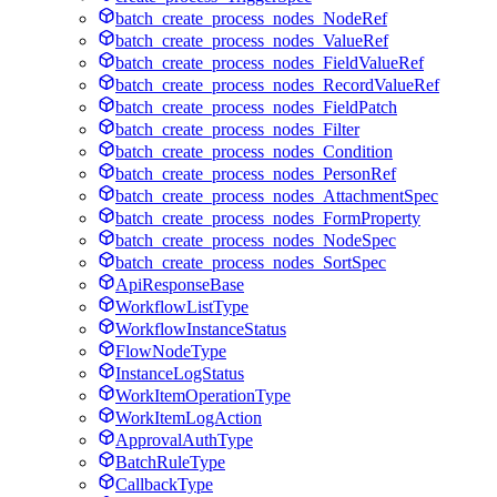
batch_create_process_nodes_NodeRef
batch_create_process_nodes_ValueRef
batch_create_process_nodes_FieldValueRef
batch_create_process_nodes_RecordValueRef
batch_create_process_nodes_FieldPatch
batch_create_process_nodes_Filter
batch_create_process_nodes_Condition
batch_create_process_nodes_PersonRef
batch_create_process_nodes_AttachmentSpec
batch_create_process_nodes_FormProperty
batch_create_process_nodes_NodeSpec
batch_create_process_nodes_SortSpec
ApiResponseBase
WorkflowListType
WorkflowInstanceStatus
FlowNodeType
InstanceLogStatus
WorkItemOperationType
WorkItemLogAction
ApprovalAuthType
BatchRuleType
CallbackType