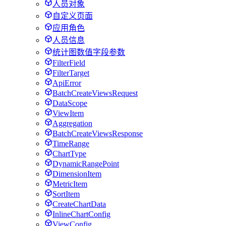
人员对象
自定义页面
应用角色
人员信息
统计图数值字段参数
FilterField
FilterTarget
ApiError
BatchCreateViewsRequest
DataScope
ViewItem
Aggregation
BatchCreateViewsResponse
TimeRange
ChartType
DynamicRangePoint
DimensionItem
MetricItem
SortItem
CreateChartData
InlineChartConfig
ViewConfig