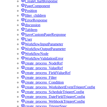
CreateChartResponse
PageComponent
Position
filter_children
ErrorResponse
discussion
TabItem
SaveCustomPageResponse
User
WorkflowInputParameter
WorkflowOutputParameter
WorkflowNode
WorkflowValidationError
create_process_NodeRef
create_process_ValueRef
create_process_FieldValueRef
create_process_Filter
create_process_Condition
create_process_WorksheetEventTriggerConfig
create_process_ScheduleTriggerConfig
create_process_DateFieldTriggerConfig
create_process_WebhookTriggerConfig
create_process_TriggerSpec