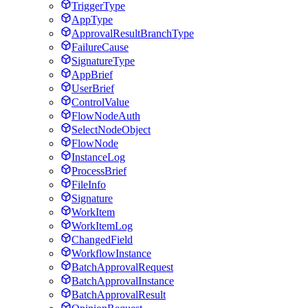
TriggerType
AppType
ApprovalResultBranchType
FailureCause
SignatureType
AppBrief
UserBrief
ControlValue
FlowNodeAuth
SelectNodeObject
FlowNode
InstanceLog
ProcessBrief
FileInfo
Signature
WorkItem
WorkItemLog
ChangedField
WorkflowInstance
BatchApprovalRequest
BatchApprovalInstance
BatchApprovalResult