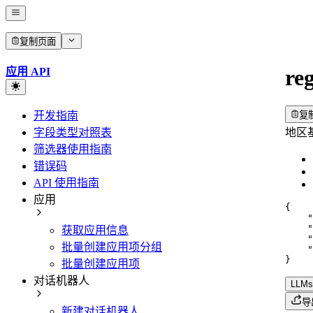
复制页面
re
应用 API
开发指南
复
字段类型对照表
地区
筛选器使用指南
错误码
API 使用指南
应用
{
"
"
获取应用信息
"
批量创建应用项分组
"
}
批量创建应用项
对话机器人
LLMs.
导
新建对话机器人