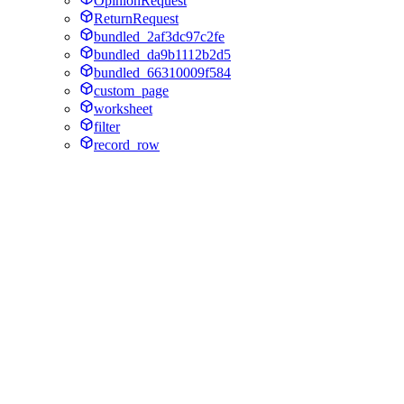
OpinionRequest
ReturnRequest
bundled_2af3dc97c2fe
bundled_da9b1112b2d5
bundled_66310009f584
custom_page
worksheet
filter
record_row