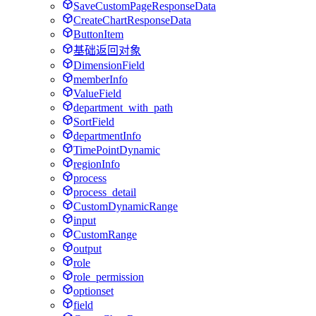
SaveCustomPageResponseData
CreateChartResponseData
ButtonItem
基础返回对象
DimensionField
memberInfo
ValueField
department_with_path
SortField
departmentInfo
TimePointDynamic
regionInfo
process
process_detail
CustomDynamicRange
input
CustomRange
output
role
role_permission
optionset
field