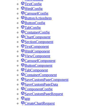
TextConfig
HtmlConfig
CarouselConfig
ButtonActionItem
ButtonConfig
TabConfig
ContainerConfig
ChartComponent
SectionComponent
TextComponent
HtmlComponent
ViewComponent
CarouselComponent
ButtonComponent
TabComponent
ContainerComponent
SaveCustomPageComponent
SaveCustomPageData
ComponentConfig
SaveCustomPageRequest
app
CreateChartRequest