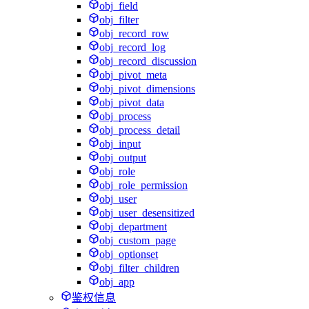
obj_field
obj_filter
obj_record_row
obj_record_log
obj_record_discussion
obj_pivot_meta
obj_pivot_dimensions
obj_pivot_data
obj_process
obj_process_detail
obj_input
obj_output
obj_role
obj_role_permission
obj_user
obj_user_desensitized
obj_department
obj_custom_page
obj_optionset
obj_filter_children
obj_app
鉴权信息