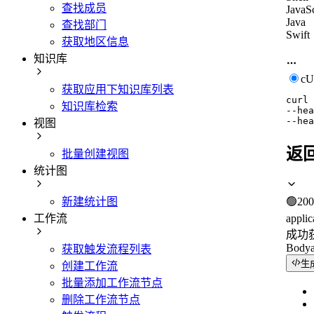
查找成员
JavaSc
Java
查找部门
Swift
获取地区信息
知识库
c
获取应用下知识库列表
curl
知识库检索
--hea
--hea
视图
返
批量创建视图
统计图
新建统计图
🟢
200
工作流
applic
成功
Body
获取触发流程列表
生
创建工作流
批量添加工作流节点
删除工作流节点