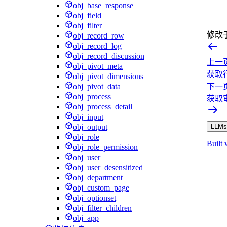
obj_base_response
obj_field
obj_filter
修改
obj_record_row
obj_record_log
obj_record_discussion
上一
obj_pivot_meta
获取
obj_pivot_dimensions
obj_pivot_data
下一
obj_process
获取
obj_process_detail
obj_input
obj_output
LLMs.
obj_role
Built 
obj_role_permission
obj_user
obj_user_desensitized
obj_department
obj_custom_page
obj_optionset
obj_filter_children
obj_app