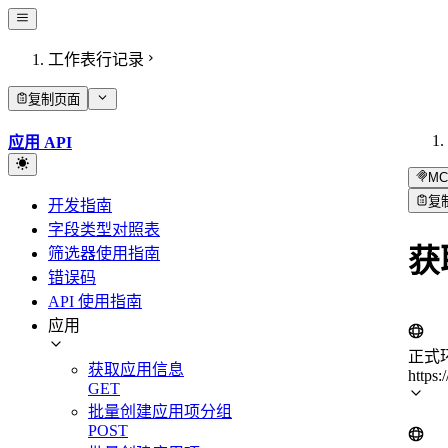
工作表行记录
复制页面
应用 API
MC
复
开发指南
字段类型对照表
获
筛选器使用指南
错误码
API 使用指南
应用
正式
获取应用信息
https:
GET
批量创建应用项分组
POST