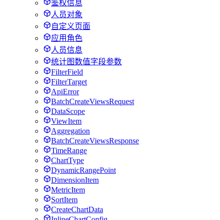
鉴权信息
人员对象
自定义页面
应用角色
人员信息
统计图数值字段参数
FilterField
FilterTarget
ApiError
BatchCreateViewsRequest
DataScope
ViewItem
Aggregation
BatchCreateViewsResponse
TimeRange
ChartType
DynamicRangePoint
DimensionItem
MetricItem
SortItem
CreateChartData
InlineChartConfig