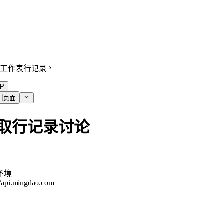
工作表行记录
P
制页面
取行记录讨论
环境
//api.mingdao.com