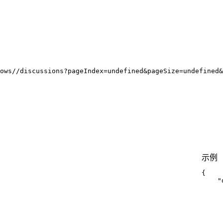
ows//discussions?pageIndex=undefined&pageSize=undefined&
示例
{
"