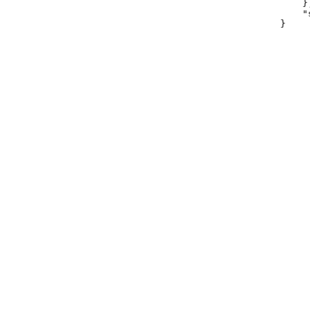
}
"
}