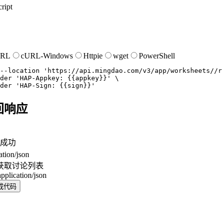
ript
URL
cURL-Windows
Httpie
wget
PowerShell
--location
'https://api.mingdao.com/v3/app/worksheets//r
der
'HAP-Appkey: {{appkey}}'
der
'HAP-Sign: {{sign}}'
回响应
成功
ation/json
获取讨论列表
application/json
成代码