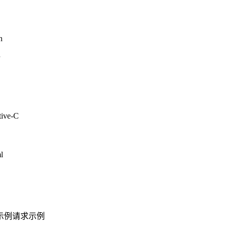
n
P
tive-C
l
示例
请求示例