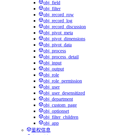
obj_field
obj_filter
obj_record_row
obj_record_log
obj_record_discussion
obj_pivot_meta
obj_pivot_dimensions
obj_pivot_data
obj_process
obj_process_detail
obj_input
obj_output
obj_role
obj_role_permission
obj_user
obj_user_desensitized
obj_department
obj_custom_page
obj_optionset
obj_filter_children
obj_app
鉴权信息