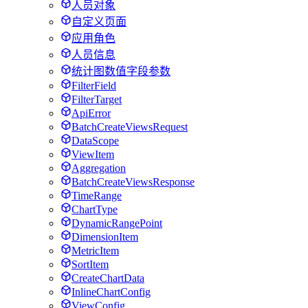
人员对象
自定义页面
应用角色
人员信息
统计图数值字段参数
FilterField
FilterTarget
ApiError
BatchCreateViewsRequest
DataScope
ViewItem
Aggregation
BatchCreateViewsResponse
TimeRange
ChartType
DynamicRangePoint
DimensionItem
MetricItem
SortItem
CreateChartData
InlineChartConfig
ViewConfig