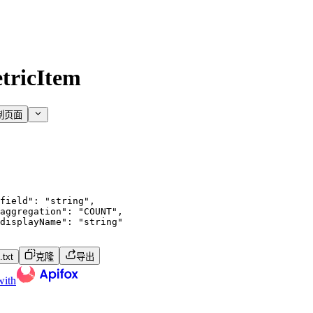
tricItem
制页面
field"
:
"string"
,
aggregation"
:
"COUNT"
,
displayName"
:
"string"
txt
克隆
导出
with