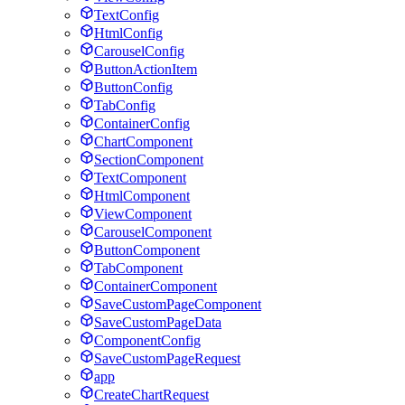
TextConfig
HtmlConfig
CarouselConfig
ButtonActionItem
ButtonConfig
TabConfig
ContainerConfig
ChartComponent
SectionComponent
TextComponent
HtmlComponent
ViewComponent
CarouselComponent
ButtonComponent
TabComponent
ContainerComponent
SaveCustomPageComponent
SaveCustomPageData
ComponentConfig
SaveCustomPageRequest
app
CreateChartRequest