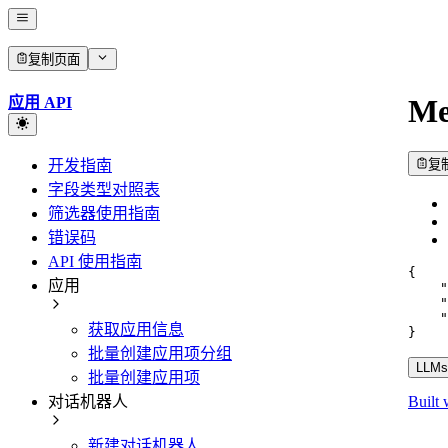
复制页面
Me
应用 API
开发指南
复
字段类型对照表
筛选器使用指南
错误码
API 使用指南
{
应用
"
"
"
获取应用信息
}
批量创建应用项分组
LLMs.
批量创建应用项
对话机器人
Built 
新建对话机器人