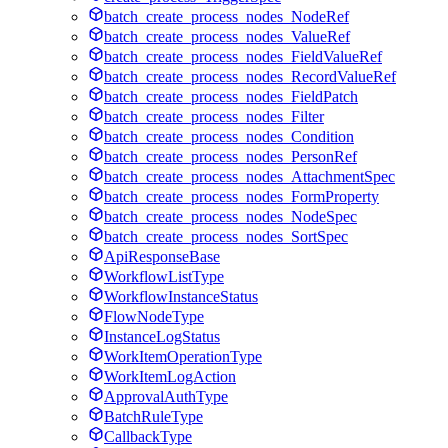
batch_create_process_nodes_NodeRef
batch_create_process_nodes_ValueRef
batch_create_process_nodes_FieldValueRef
batch_create_process_nodes_RecordValueRef
batch_create_process_nodes_FieldPatch
batch_create_process_nodes_Filter
batch_create_process_nodes_Condition
batch_create_process_nodes_PersonRef
batch_create_process_nodes_AttachmentSpec
batch_create_process_nodes_FormProperty
batch_create_process_nodes_NodeSpec
batch_create_process_nodes_SortSpec
ApiResponseBase
WorkflowListType
WorkflowInstanceStatus
FlowNodeType
InstanceLogStatus
WorkItemOperationType
WorkItemLogAction
ApprovalAuthType
BatchRuleType
CallbackType