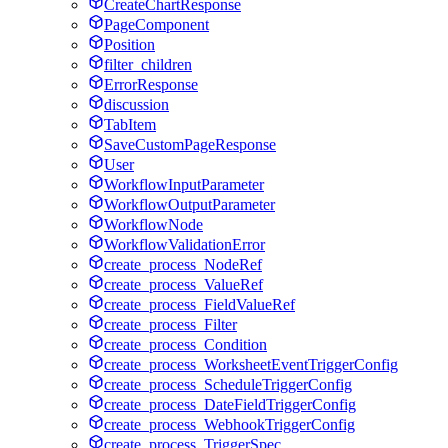
CreateChartResponse
PageComponent
Position
filter_children
ErrorResponse
discussion
TabItem
SaveCustomPageResponse
User
WorkflowInputParameter
WorkflowOutputParameter
WorkflowNode
WorkflowValidationError
create_process_NodeRef
create_process_ValueRef
create_process_FieldValueRef
create_process_Filter
create_process_Condition
create_process_WorksheetEventTriggerConfig
create_process_ScheduleTriggerConfig
create_process_DateFieldTriggerConfig
create_process_WebhookTriggerConfig
create_process_TriggerSpec