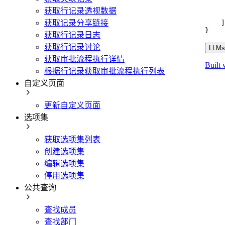
获取行记录透视数据
获取记录分享链接
]
}
获取行记录日志
获取行记录讨论
LLMs.
获取审批流程执行详情
Built 
根据行记录获取审批流程执行列表
自定义页面
更新自定义页面
选项集
获取选项集列表
创建选项集
编辑选项集
停用选项集
公共查询
查找成员
查找部门