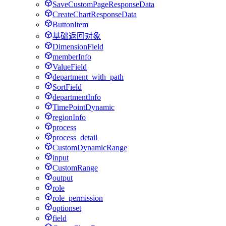
SaveCustomPageResponseData
CreateChartResponseData
ButtonItem
基础返回对象
DimensionField
memberInfo
ValueField
department_with_path
SortField
departmentInfo
TimePointDynamic
regionInfo
process
process_detail
CustomDynamicRange
input
CustomRange
output
role
role_permission
optionset
field