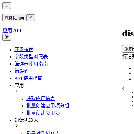
复制页面
di
应用 API
开发指南
复
字段类型对照表
行记
筛选器使用指南
错误码
API 使用指南
应用
{
"
"
获取应用信息
"
批量创建应用项分组
"
批量创建应用项
对话机器人
新建对话机器人