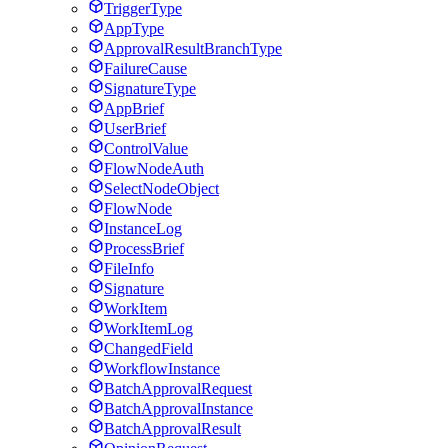
TriggerType
AppType
ApprovalResultBranchType
FailureCause
SignatureType
AppBrief
UserBrief
ControlValue
FlowNodeAuth
SelectNodeObject
FlowNode
InstanceLog
ProcessBrief
FileInfo
Signature
WorkItem
WorkItemLog
ChangedField
WorkflowInstance
BatchApprovalRequest
BatchApprovalInstance
BatchApprovalResult