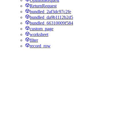
OpinionRequest
ReturnRequest
bundled_2af3dc97c2fe
bundled_da9b1112b2d5
bundled_66310009f584
custom_page
worksheet
filter
record_row