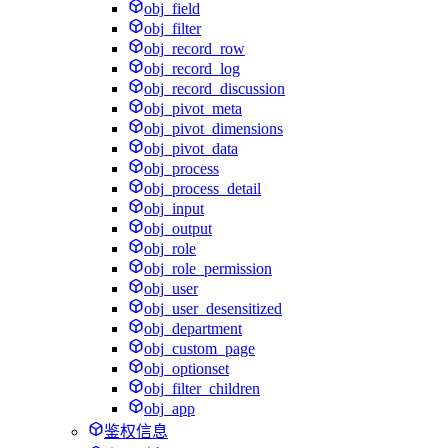
obj_field
obj_filter
obj_record_row
obj_record_log
obj_record_discussion
obj_pivot_meta
obj_pivot_dimensions
obj_pivot_data
obj_process
obj_process_detail
obj_input
obj_output
obj_role
obj_role_permission
obj_user
obj_user_desensitized
obj_department
obj_custom_page
obj_optionset
obj_filter_children
obj_app
鉴权信息