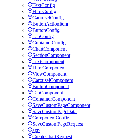
TextConfig
HtmlConfig
CarouselConfig
ButtonActionItem
ButtonConfig
TabConfig
ContainerConfig
ChartComponent
SectionComponent
TextComponent
HtmlComponent
ViewComponent
CarouselComponent
ButtonComponent
TabComponent
ContainerComponent
SaveCustomPageComponent
SaveCustomPageData
ComponentConfig
SaveCustomPageRequest
app
CreateChartRequest