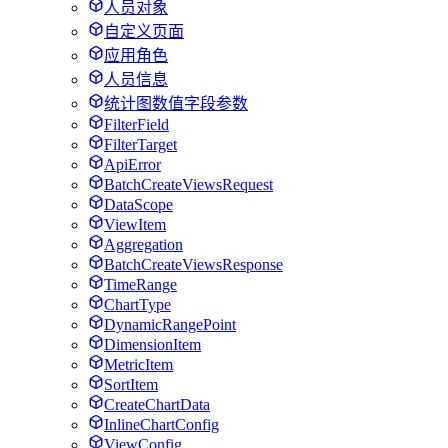
人员对象
自定义页面
应用角色
人员信息
统计图数值字段参数
FilterField
FilterTarget
ApiError
BatchCreateViewsRequest
DataScope
ViewItem
Aggregation
BatchCreateViewsResponse
TimeRange
ChartType
DynamicRangePoint
DimensionItem
MetricItem
SortItem
CreateChartData
InlineChartConfig
ViewConfig